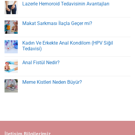
Lazerle Hemoroid Tedavisinin Avantajları
Yorum
yok
Lazerle
Hemoroid
Makat Sarkması İlaçla Geçer mi?
Tedavisinin
Avantajları
Yorum
yok
Makat
Sarkması
Kadın Ve Erkekte Anal Kondilom (HPV Siğil
İlaçla
Tedavisi)
Geçer
mi?
Yorum
yok
Anal Fistül Nedir?
Kadın
Ve
Yorum
Erkekte
yok
Anal
Anal
Kondilom
Fistül
Meme Kistleri Neden Büyür?
(HPV
Nedir?
Siğil
Yorum
Tedavisi)
yok
Meme
Kistleri
Neden
Büyür?
İletişim Bilgilerimiz