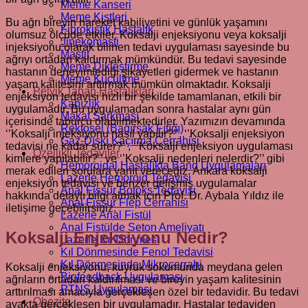
Meme Kanseri
Meme Kistleri
Bu ağrı bireyin hareket kabiliyetini ve günlük yaşamını
Fibrokistik Hastalık
olumsuz ölçüde etkiler. Koksalji enjeksiyonu veya koksalji
Jinekomasti
injeksiyonu olarak bilinen tedavi uygulaması sayesinde bu
Mastit
ağrıyı ortadan kaldırmak mümkündür. Bu tedavi sayesinde
Meme Dikleştirme
hastanın deneyimlediği şikayetleri gidermek ve hastanın
Meme Küçültme
yaşam kalitesini arttırmak mümkün olmaktadır. Koksalji
Pelvik Taban Hastalıkları
enjeksiyon tedavisi hızlı bir şekilde tamamlanan, etkili bir
Kabızlık
uygulamadır. Bu uygulamadan sonra hastalar aynı gün
Makat Sarkması
içerisinde taburcu olabilmektedirler. Yazımızın devamında
Rektosel (Bağırsak Fıtığı)
‘’Koksalji injeksiyonu nasıl yapılır?’’, ‘’Koksalji enjeksiyon
Gaz-Dışkı Kaçırma Cerrahisi
tedavisi ne kadar sürer?’’, ‘’Koksalji enjeksiyon uygulaması
Özellikli Tedaviler
kimlere yapılabilir?’’ ve ‘’Koksalji nedenleri nelerdir?’’ gibi
Hemoroidal Hastalıkta Band Uygulamaları
merak edilen sorulara yanıt vereceğiz. Ankara koksalji
Lazerle Hemoroid Tedavisi
enjeksiyon tedavisi ve benzer gelişmiş uygulamalar
Anal Fissür Botoks Tedavisi
hakkında detaylı bilgi almak için Prof. Dr. Aybala Yıldız ile
Anal Fissür Flep Cerrahisi
iletişime geçebilirsiniz.
Lazerle Anal Fistül
Anal Fistülde Seton Ameliyatı
Koksalji Enjeksiyonu Nedir?
Lazerle Kıl Dönmesi
Kıl Dönmesinde Fenol Tedavisi
Kıl Dönmesinde Mikrocerrahi
Koksalji enjeksiyonu, kuyruk sokumunda meydana gelen
Biofeedback Uygulaması
ağrıların ortadan kaldırılması ve bireyin yaşam kalitesinin
PTNS Uygulaması
arttırılması amacıyla gerçekleşen özel bir tedavidir. Bu tedavi
Obezite
ayakta gerçekleşen bir uygulamadır. Hastalar tedaviden