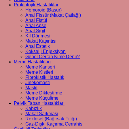
Proktolojik Hastalıklar
Hemoroid (Basur)
Anal Fissür (Makat Çatlağı)
Anal Fistül
Anal Apse
Anal Siğil
Kıl Dönmesi
Makat Kaşıntısı
Anal Estetik
Koksalji Enjeksiyon
Genel Cerrah Kime Denir?
Meme Hastalıkları
Meme Kanseri
Meme Kistleri
Fibrokistik Hastalık
Jinekomasti
Mastit
Meme Dikleştirme
Meme Küçültme
Pelvik Taban Hastalıkları
Kabızlık
Makat Sarkması
Rektosel (Bağırsak Fıtığı)
Gaz-Dışkı Kaçırma Cerrahisi