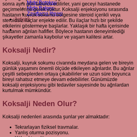
Mide Botoksu
sonra aynı gün taburcu edilirler, yani geceyi hastanede
Mide Balonu
geçirmelerine gerek yoktur. Koksalji enjeksiyonu sırasında
Zayıflama İğnesi
hastanın kuyruk sokumu bölgesine steroid içerikli veya
İletişim
steroidsiz ilaçlar enjekte edilir. Bu ilaçlar hızlı bir şekilde
etkilerini göstermeye başlarlar. Yaklaşık bir hafta içerisinde
hastanın ağrıları hafifler. Böylece hastanın deneyimlediği
şikayetler zamanla kaybolur ve yaşam kalitesi artar.
Koksalji Nedir?
Koksalji, kuyruk sokumu civarında meydana gelen ve bireyin
günlük yaşamını önemli ölçüde etkileyen ağrılardır. Bu ağrılar
çeşitli sebeplerden ortaya çıkabilirler ve uzun süre boyunca
bireyi rahatsız etmeye devam edebilirler. Günümüzde
koksalji enjeksiyonu gibi tedaviler sayesinde bu ağrılardan
kurtulmak mümkündür.
Koksalji Neden Olur?
Koksalji nedenleri arasında şunlar yer almaktadır:
Tekrarlayan fiziksel travmalar.
Yanlış oturma pozisyonu.