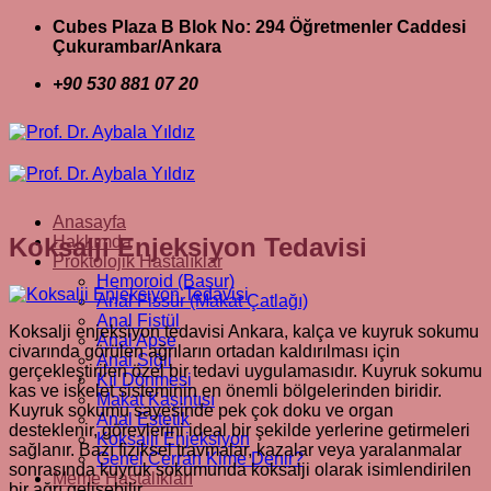
İçeriğe
Cubes Plaza B Blok No: 294 Öğretmenler Caddesi
atla
Çukurambar/Ankara
+90 530 881 07 20
Anasayfa
Koksalji Enjeksiyon Tedavisi
Hakkımda
Proktolojik Hastalıklar
Hemoroid (Basur)
Anal Fissür (Makat Çatlağı)
Anal Fistül
Koksalji enjeksiyon tedavisi Ankara, kalça ve kuyruk sokumu
Anal Apse
civarında görülen ağrıların ortadan kaldırılması için
Anal Siğil
gerçekleştirilen özel bir tedavi uygulamasıdır. Kuyruk sokumu
Kıl Dönmesi
kas ve iskelet sisteminin en önemli bölgelerinden biridir.
Makat Kaşıntısı
Kuyruk sokumu sayesinde pek çok doku ve organ
Anal Estetik
desteklenir, görevlerini ideal bir şekilde yerlerine getirmeleri
Koksalji Enjeksiyon
sağlanır. Bazı fiziksel travmalar, kazalar veya yaralanmalar
Genel Cerrah Kime Denir?
sonrasında kuyruk sokumunda koksalji olarak isimlendirilen
Meme Hastalıkları
bir ağrı gelişebilir.