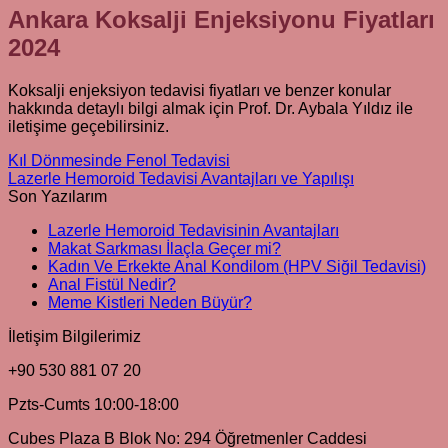
Ankara Koksalji Enjeksiyonu Fiyatları
2024
Koksalji enjeksiyon tedavisi fiyatları ve benzer konular
hakkında detaylı bilgi almak için Prof. Dr. Aybala Yıldız ile
iletişime geçebilirsiniz.
Kıl Dönmesinde Fenol Tedavisi
Lazerle Hemoroid Tedavisi Avantajları ve Yapılışı
Son Yazılarım
Yorum
Lazerle Hemoroid Tedavisinin Avantajları
Yorum
yok
Makat Sarkması İlaçla Geçer mi?
Lazerle
yok
Yo
Kadın Ve Erkekte Anal Kondilom (HPV Siğil Tedavisi)
Makat
Hemoroid
Yorum
yo
Anal Fistül Nedir?
Sarkması
Tedavisinin
Ka
yok
Yorum
Meme Kistleri Neden Büyür?
Anal
İlaçla
Avantajları
Ve
yok
İletişim Bilgilerimiz
Fistül
Meme
Geçer
Erk
Nedir?
Kistleri
mi?
An
+90 530 881 07 20
Neden
Ko
Büyür?
(H
Pzts-Cumts 10:00-18:00
Siğ
Ted
Cubes Plaza B Blok No: 294 Öğretmenler Caddesi