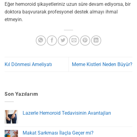
Eğer hemoroid şikayetleriniz uzun süre devam ediyorsa, bir
doktora başvurarak profesyonel destek almayı ihmal
etmeyin.
Kıl Dönmesi Ameliyatı
Meme Kistleri Neden Büyür?
Son Yazılarım
Lazerle Hemoroid Tedavisinin Avantajları
Yorum
yok
Lazerle
Hemoroid
Makat Sarkması İlaçla Geçer mi?
Tedavisinin