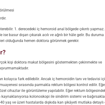
görülmesi
dır.
gösterebilir. 1. derecedeki iç hemoroid anal bölgede çıkıntı yapmaz.
 ise basur dışarı çıkarak acılı ve ağrılı bir hâle gelir. Bu duruma
etleri olduğunda hemen doktora görünmek gerekir.
r?
irçok kişi doktora makat bölgesini göstermekten çekinmekte ve
aşvurmamaktadır.
kolayca fark edilebilir. Ancak iç hemoroidin tanı ve tedavisi iç
 muayenesi sırasında parmakla rektum bölgesi kontrol edilir. Eğe
zel cihazlar ile görüntüleme yapılabilir. Eğer rektum bölgesinde
 kaynaklanıyorsa kolonoskopi ile sindirim sistemi ve bağırsakla
le 40 yaş ve üzeri hastalarda dışkıda kan şikâyeti mutlaka detaylı