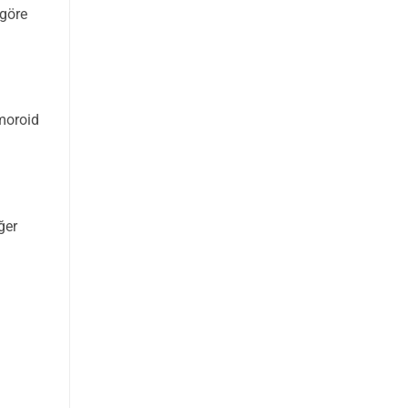
 göre
emoroid
ğer