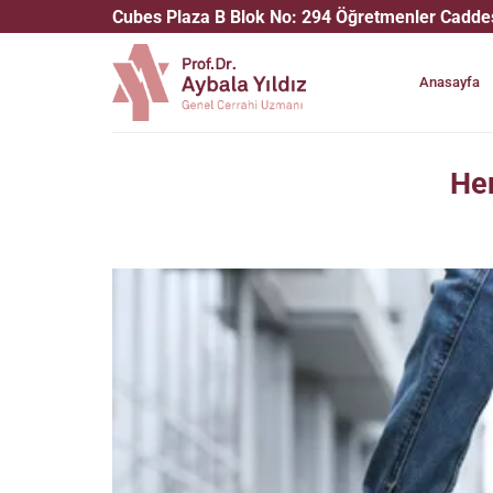
İçeriğe
Cubes Plaza B Blok No: 294 Öğretmenler Cadd
atla
Anasayfa
He