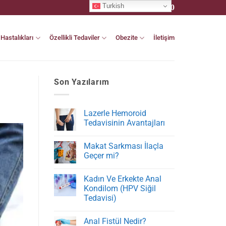
Turkish
+90 530 881 07 20
Hastalıkları
Özellikli Tedaviler
Obezite
İletişim
Son Yazılarım
Lazerle Hemoroid
Tedavisinin Avantajları
Yorum
yok
Makat Sarkması İlaçla
Lazerle
Hemoroid
Geçer mi?
Tedavisinin
Avantajları
Yorum
yok
Kadın Ve Erkekte Anal
Makat
Sarkması
Kondilom (HPV Siğil
İlaçla
Tedavisi)
Geçer
mi?
Yorum
yok
Anal Fistül Nedir?
Kadın