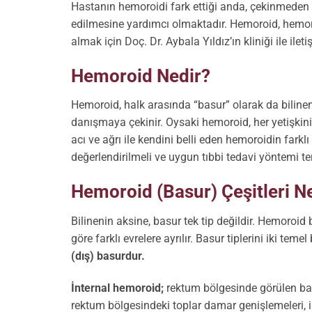
Hastanın hemoroidi fark ettiği anda, çekinmeden 
edilmesine yardımcı olmaktadır. Hemoroid, hemor
almak için Doç. Dr. Aybala Yıldız’ın kliniği ile ileti
Hemoroid Nedir?
Hemoroid, halk arasında “basur” olarak da bilinen
danışmaya çekinir. Oysaki hemoroid, her yetişkin
acı ve ağrı ile kendini belli eden hemoroidin fark
değerlendirilmeli ve uygun tıbbi tedavi yöntemi ter
Hemoroid (Basur) Çeşitleri Ne
Bilinenin aksine, basur tek tip değildir. Hemoroid
göre farklı evrelere ayrılır. Basur tiplerini iki teme
(dış) basurdur.
İnternal hemoroid;
rektum bölgesinde görülen bas
rektum bölgesindeki toplar damar genişlemeleri, 