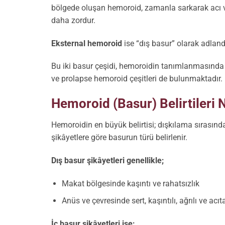
bölgede oluşan hemoroid, zamanla sarkarak acı ve
daha zordur.
Eksternal hemoroid
ise “dış basur” olarak adland
Bu iki basur çeşidi, hemoroidin tanımlanmasında 
ve prolapse hemoroid çeşitleri de bulunmaktadır.
Hemoroid (Basur) Belirtileri 
Hemoroidin en büyük belirtisi; dışkılama sırasınd
şikâyetlere göre basurun türü belirlenir.
Dış basur şikâyetleri genellikle;
Makat bölgesinde kaşıntı ve rahatsızlık
Anüs ve çevresinde sert, kaşıntılı, ağrılı ve acı
İç basur şikâyetleri ise;