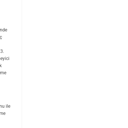
inde
iç
 3.
eyici
k
şime
nu ile
nme