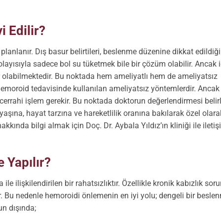
 Edilir?
lanlanır. Dış basur belirtileri, beslenme düzenine dikkat edildiğ
Dolayısıyla sadece bol su tüketmek bile bir çözüm olabilir. Ancak 
zor olabilmektedir. Bu noktada hem ameliyatlı hem de ameliyatsız
er hemoroid tedavisinde kullanılan ameliyatsız yöntemlerdir. Ancak
 cerrahi işlem gerekir. Bu noktada doktorun değerlendirmesi belirl
yaşına, hayat tarzına ve hareketlilik oranına bakılarak özel olara
kkında bilgi almak için Doç. Dr. Aybala Yıldız’ın kliniği ile ileti
 Yapılır?
 ilişkilendirilen bir rahatsızlıktır. Özellikle kronik kabızlık soru
. Bu nedenle hemoroidi önlemenin en iyi yolu; dengeli bir besle
un dışında;