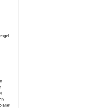
 engel
in
r
ki
rın
 olarak