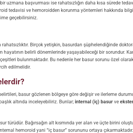
bir uzmana başvurması ise rahatsızlığın daha kısa sürede tedav
oid tedavisi ve hemoroidden korunma yöntemleri hakkında bilg
şime geçebilirsiniz.
 rahatsızlıktır. Birçok yetişkin, basurdan şüphelendiğinde dokto
in hayatının belirli dönemlerinde yaşayabileceği bir sorundur. K
lı çeşitleri bulunmaktadır. Bu nedenle her basur sorunu özel olara
cih edilmelidir.
lerdir?
 belirtileri, basur gözlenen bölgeye göre değişir ve ilerleme duru
l başlık altında inceleyebiliriz. Bunlar;
internal (iç) basur
ve
ekste
ur türüdür. Bağırsağın alt kısmında yer alan ve üçte birini oluşt
internal hemoroid yani “iç basur” sorununu ortaya çıkarmaktadır