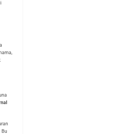
i
i
ra
anama,
k
muna
rnal
uran
. Bu